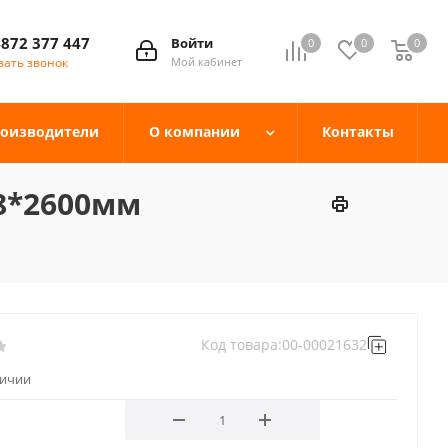
4872 377 447
Войти
0
0
0
зать звонок
Мой кабинет
оизводители
О компании
Контакты
8*2600мм
Код товара:
00-00021632
личии