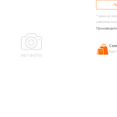
Пр
* Цена на са
известна пос
Производит
Сам
Бес