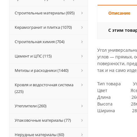
Строительные материалы (695)
Описание
Керамогранит и плитка (1070)
С этим това
Строительная химия (704)
Угол универсальн
Цемент и ЦПС (115)
углов — прямых, о
поверхности, пре
так и на само изде
Метизы и расходники (1440)
Тип товара Уг
Кровля и водосточная система
Цвет Ясень
(225)
Длина 260
Высота 28
Утеплители (260)
Ширина 28
Упаковочные материалы (77)
Нерудные материалы (60)