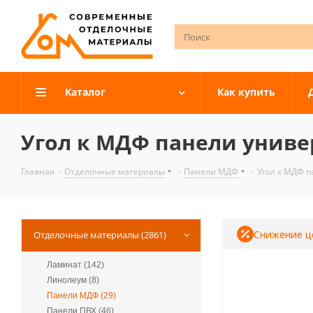
Каталог
Как купить
Угол к МДФ панели униве
Главная
-
Отделочные материалы
-
Панели МДФ
-
Угол к МДФ 
Снижение ц
Отделочные материалы (2861)
Ламинат (142)
Линолеум (8)
Панели МДФ (29)
Панели ПВХ (46)