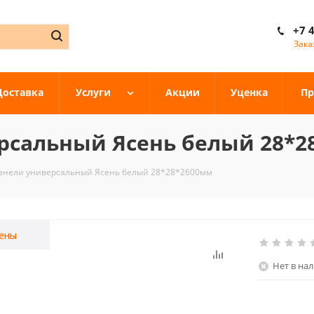
+7 
Зака
Доставка
Услуги
Акции
Уценка
Пр
рсальный Ясень белый 28*2
панели универсальный Ясень белый 28*28*2600мм
ены
Нет в на