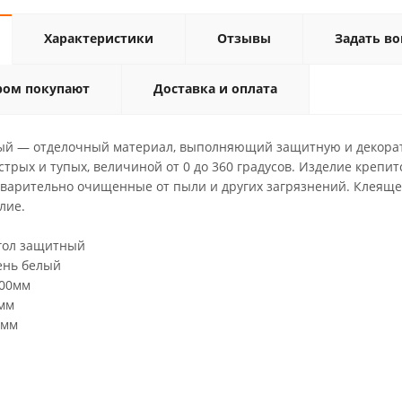
Характеристики
Отзывы
Задать во
ром покупают
Доставка и оплата
ый — отделочный материал, выполняющий защитную и декора
стрых и тупых, величиной от 0 до 360 градусов. Изделие крепи
дварительно очищенные от пыли и других загрязнений. Клеящее
лие.
ол защитный
 белый
0мм
мм
мм