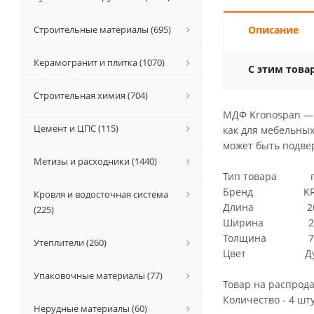
Строительные материалы (695)
Описание
Керамогранит и плитка (1070)
С этим това
Строительная химия (704)
МДФ Kronospan — 
Цемент и ЦПС (115)
как для мебельны
может быть подве
Метизы и расходники (1440)
Тип товара п
Бренд KRO
Кровля и водосточная система
Длина 260
(225)
Ширина 20
Толщина 7
Утеплители (260)
Цвет Ду
Упаковочные материалы (77)
Товар на распрод
Количество - 4 шт
Нерудные материалы (60)