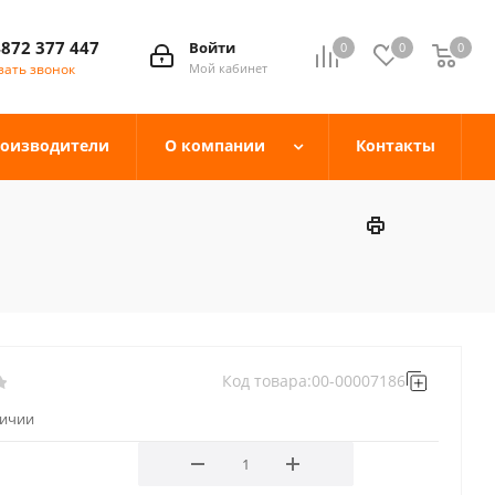
4872 377 447
Войти
0
0
0
зать звонок
Мой кабинет
оизводители
О компании
Контакты
Код товара:
00-00007186
личии