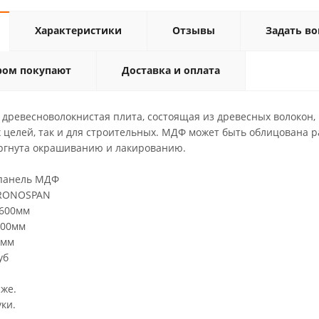
Характеристики
Отзывы
Задать во
ром покупают
Доставка и оплата
древесноволокнистая плита, состоящая из древесных волокон, 
х целей, так и для строительных. МДФ может быть облицована
ргнута окрашиванию и лакированию.
анель МДФ
NOSPAN
0мм
0мм
мм
б
аже.
уки.