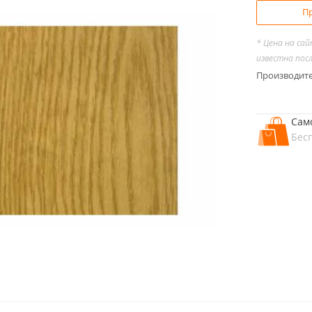
Пр
* Цена на са
известна пос
Производит
Сам
Бес