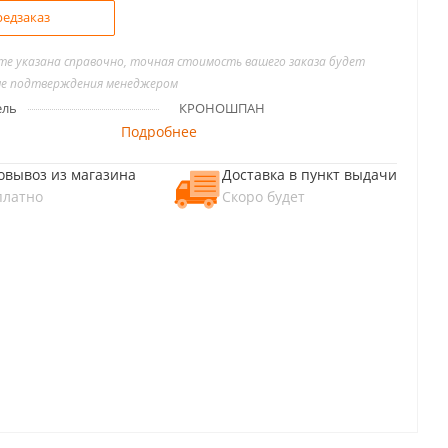
едзаказ
йте указана справочно, точная стоимость вашего заказа будет
ле подтверждения менеджером
ель
КРОНОШПАН
Подробнее
овывоз из магазина
Доставка в пункт выдачи
платно
Скоро будет