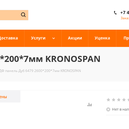
+7 
Зака
Доставка
Услуги
Акции
Уценка
Пр
00*200*7мм KRONOSPAN
ДФ панель Дуб 6479 2600*200*7мм KRONOSPAN
ены
Нет в на