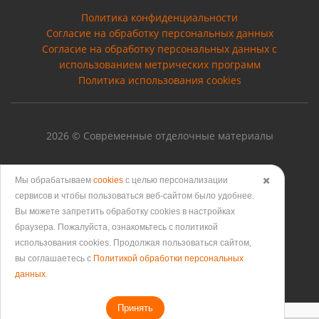
Политика конфиденциальности
Согласие на обработку персональных данных
Cогласие на обработку персональных данных с
использованием метрических программ
Политика использования cookies
2026 © Современные отделочные материалы
Мы обрабатываем
cookies
с целью персонализации
✖️
сервисов и чтобы пользоваться веб-сайтом было удобнее.
Версия для печати
Вы можете запретить обработку сookies в настройках
браузера. Пожалуйста, ознакомьтесь с политикой
использования cookies. Продолжая пользоваться сайтом,
вы соглашаетесь с
Политикой обработки персональных
данных
.
Принять