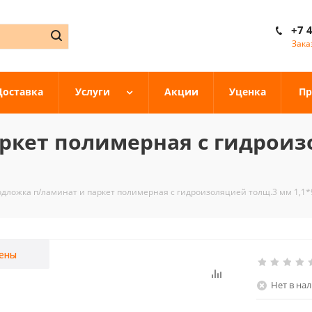
+7 
Зака
Доставка
Услуги
Акции
Уценка
Пр
ркет полимерная с гидрои
дложка п/ламинат и паркет полимерная с гидроизоляцией толщ.3 мм 1,1*
ены
Нет в на