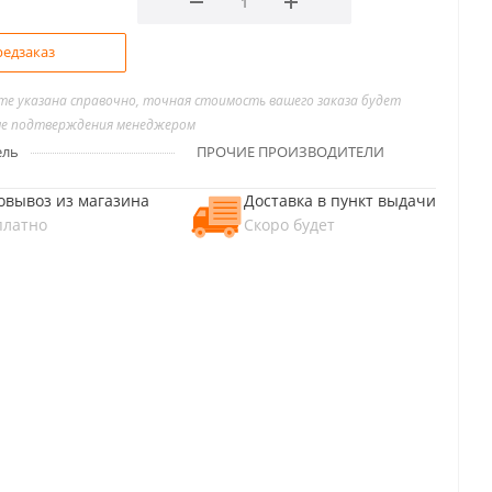
едзаказ
йте указана справочно, точная стоимость вашего заказа будет
ле подтверждения менеджером
ель
ПРОЧИЕ ПРОИЗВОДИТЕЛИ
овывоз из магазина
Доставка в пункт выдачи
платно
Скоро будет