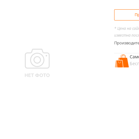
Пр
* Цена на са
известна пос
Производит
Сам
Бес