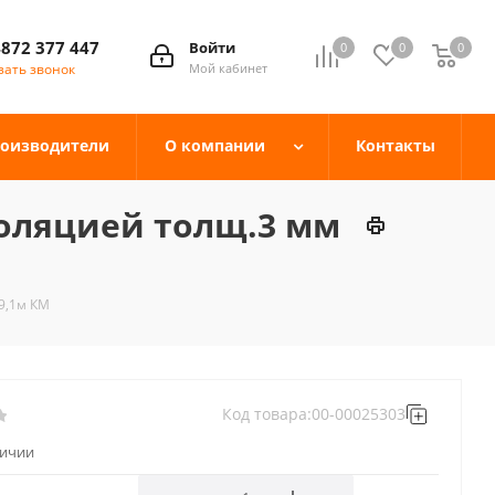
4872 377 447
Войти
0
0
0
зать звонок
Мой кабинет
оизводители
О компании
Контакты
золяцией толщ.3 мм
9,1м КМ
Код товара:
00-00025303
личии