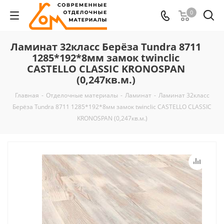
0
Ламинат 32класс Берёза Tundra 8711
1285*192*8мм замок twinclic
CASTELLO CLASSIC KRONOSPAN
(0,247кв.м.)
Главная
-
Отделочные материалы
-
Ламинат
-
Ламинат 32класс
Берёза Tundra 8711 1285*192*8мм замок twinclic CASTELLO CLASSIC
KRONOSPAN (0,247кв.м.)