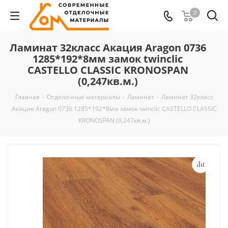
0
Ламинат 32класс Акация Aragon 0736
1285*192*8мм замок twinclic
CASTELLO CLASSIC KRONOSPAN
(0,247кв.м.)
Главная
-
Отделочные материалы
-
Ламинат
-
Ламинат 32класс
Акация Aragon 0736 1285*192*8мм замок twinclic CASTELLO CLASSIC
KRONOSPAN (0,247кв.м.)