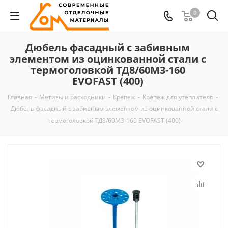
0
Дюбель фасадный с забивным
элементом из оцинкованной стали с
термоголовкой ТД8/60М3-160
EVOFAST (400)
Главная
-
Метизы и расходники
-
Крепеж
-
Крепеж для утеплителя
-
Дюбель фасадный с забивным элементом из оцинкованной стали с
термоголовкой ТД8/60М3-160 EVOFAST (400)