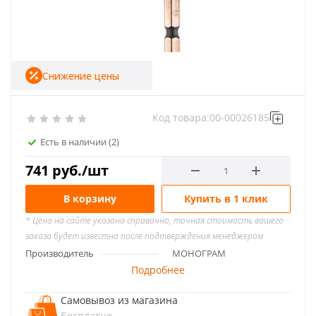
Снижение цены
Код товара:
00-00026185
Есть в наличии
(2)
741
руб.
/шт
В корзину
Купить в 1 клик
* Цена на сайте указана справочно, точная стоимость вашего
заказа будет известна после подтверждения менеджером
Производитель
МОНОГРАМ
Подробнее
Самовывоз из магазина
Бесплатно