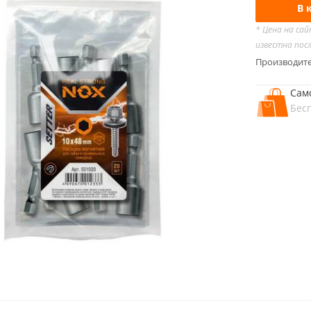
В 
* Цена на са
известна пос
Производит
Сам
Бес