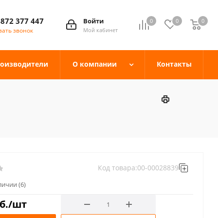
4872 377 447
Войти
0
0
0
зать звонок
Мой кабинет
оизводители
О компании
Контакты
Код товара:
00-00028839
аличии
(6)
б.
/шт