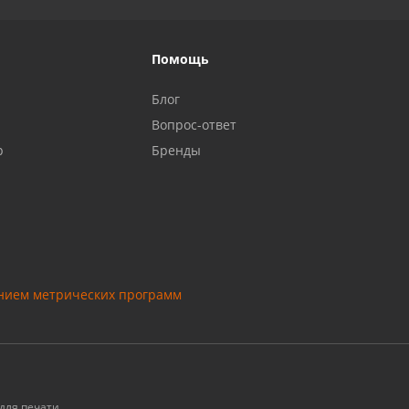
Помощь
Блог
Вопрос-ответ
р
Бренды
анием метрических программ
для печати