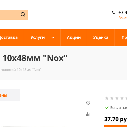
+7 
Зака
Доставка
Услуги
Акции
Уценка
Пр
 10х48мм "Nox"
 головкой 10х48мм "Nox"
ены
Есть в н
37.70
ру