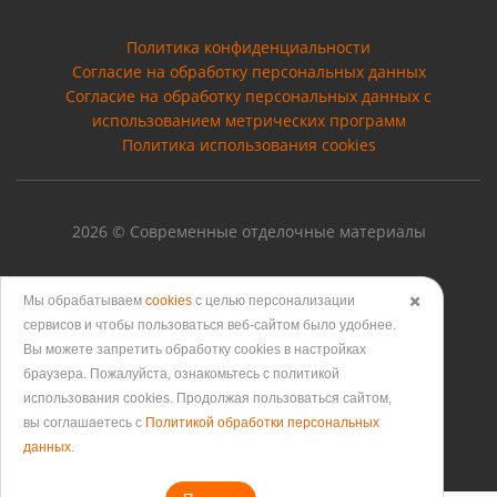
Политика конфиденциальности
Согласие на обработку персональных данных
Cогласие на обработку персональных данных с
использованием метрических программ
Политика использования cookies
2026 © Современные отделочные материалы
Мы обрабатываем
cookies
с целью персонализации
✖️
сервисов и чтобы пользоваться веб-сайтом было удобнее.
Версия для печати
Вы можете запретить обработку сookies в настройках
браузера. Пожалуйста, ознакомьтесь с политикой
использования cookies. Продолжая пользоваться сайтом,
вы соглашаетесь с
Политикой обработки персональных
данных
.