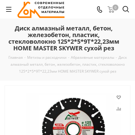
0
Диск алмазный металл, бетон,
железобетон, пластик,
стекловолокно 125*2*5*9Т*22,23мм
HOME MASTER SKYWER сухой рез
Главная
-
Метизы и расходники
-
Абразивные материалы
-
Диск
алмазный металл, бетон, железобетон, пластик, стекловолокно
125*2*5*9Т*22,23мм HOME MASTER SKYWER сухой рез