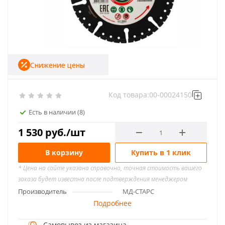
Снижение цены
Код товара:
00-00024150
Есть в наличии
(8)
1 530
руб.
/шт
В корзину
Купить в 1 клик
* Цена на сайте указана справочно, точная стоимость вашего
заказа будет известна после подтверждения менеджером
Производитель
МД-СТАРС
Подробнее
Самовывоз из магазина