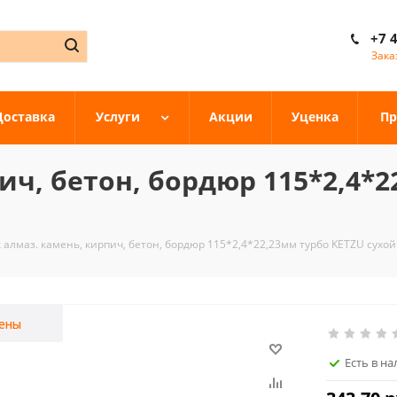
+7 
Зака
Доставка
Услуги
Акции
Уценка
Пр
ич, бетон, бордюр 115*2,4*2
 алмаз. камень, кирпич, бетон, бордюр 115*2,4*22,23мм турбо KETZU сухо
ены
Есть в н