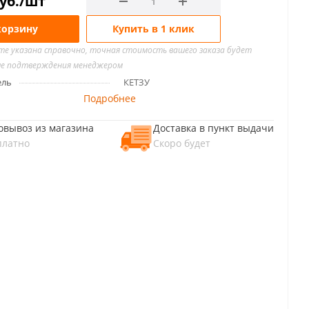
уб.
/шт
корзину
Купить в 1 клик
йте указана справочно, точная стоимость вашего заказа будет
ле подтверждения менеджером
ель
КЕТЗУ
Подробнее
овывоз из магазина
Доставка в пункт выдачи
платно
Скоро будет