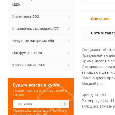
(225)
Утеплители (260)
Описание
Упаковочные материалы (77)
С этим това
Нерудные материалы (60)
Специальный отре
Инструмент (1019)
Предназначен для 
Применяются в св
Краски и лаки (2740)
С помощью алмазн
зачищают швы и с
Замена диска прои
Мокрый рез.
Будьте всегда в курсе!
Подписаться на рассылку акций и
скидок
Бренд: KETZU
Размеры диска: 11
Тип: Диск алмазн
Подписываясь, вы даете
Согласие
на передачу и обработку