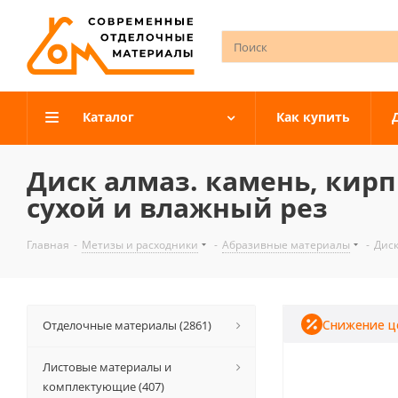
Каталог
Как купить
Диск алмаз. камень, кирп
сухой и влажный рез
Главная
-
Метизы и расходники
-
Абразивные материалы
-
Диск
Снижение ц
Отделочные материалы (2861)
Листовые материалы и
комплектующие (407)