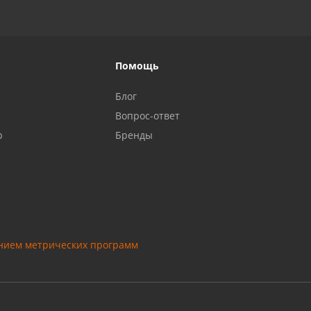
Помощь
Блог
Вопрос-ответ
р
Бренды
анием метрических программ