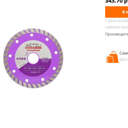
343.70
р
В 
* Цена на са
известна пос
Производит
Сам
Бес