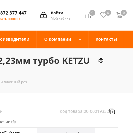
4872 377 447
Войти
0
0
0
зать звонок
Мой кабинет
оизводители
О компании
Контакты
2,23мм турбо KETZU
й и влажный рез
Код товара:
00-00019332
аличии
(6)