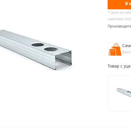
В 
* Цена на са
известна пос
Производит
Сам
Бес
Товар с уц