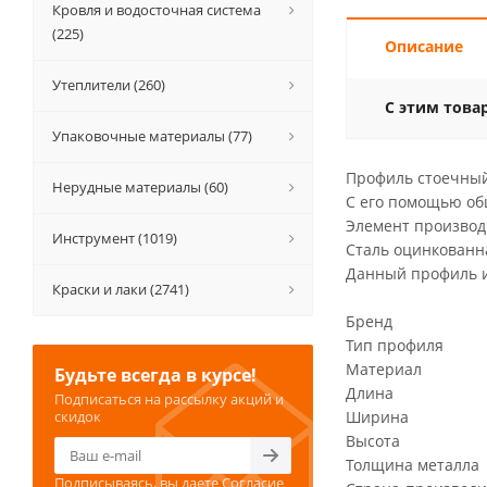
Кровля и водосточная система
(225)
Описание
Утеплители (260)
С этим това
Упаковочные материалы (77)
Профиль стоечный
Нерудные материалы (60)
С его помощью об
Элемент производ
Инструмент (1019)
Сталь оцинкованн
Данный профиль и
Краски и лаки (2741)
Бренд Н
Тип профиля
Материал 
Будьте всегда в курсе!
Длина 3
Подписаться на рассылку акций и
скидок
Ширина 
Высота 
Толщина метал
Подписываясь, вы даете
Согласие