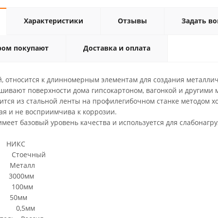
Характеристики
Отзывы
Задать во
ром покупают
Доставка и оплата
, относится к длинномерным элементам для создания металлич
шивают поверхности дома гипсокартоном, вагонкой и другими 
ится из стальной ленты на профилегибочном станке методом х
ая и не восприимчива к коррозии.
меет базовый уровень качества и используется для слабонагр
ИКС
 Стоечный
Металл
000мм
100мм
50мм
ла 0,5мм