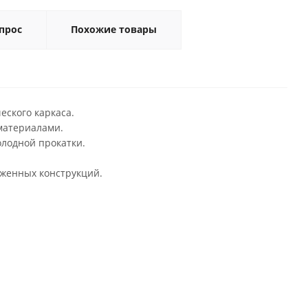
прос
Похожие товары
еского каркаса.
материалами.
олодной прокатки.
уженных конструкций.