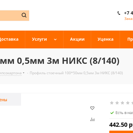
+7 
Зака
Доставка
Услуги
Акции
Уценка
Пр
мм 0,5мм 3м НИКС (8/140)
ипсокартона
-
Профиль стоечный 100*50мм 0,5мм 3м НИКС (8/140)
ены
Есть в н
442.50
р