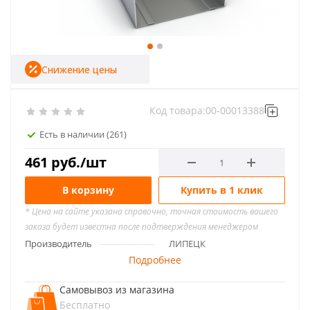
Снижение цены
Код товара:
00-00013388
Есть в наличии
(261)
461
руб.
/шт
В корзину
Купить в 1 клик
* Цена на сайте указана справочно, точная стоимость вашего
заказа будет известна после подтверждения менеджером
Производитель
ЛИПЕЦК
Подробнее
Самовывоз из магазина
Бесплатно