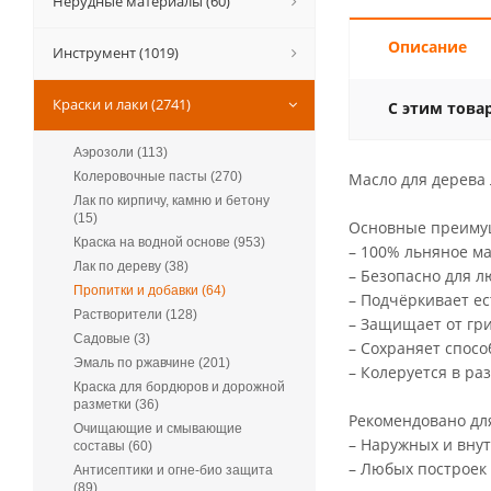
Нерудные материалы (60)
Описание
Инструмент (1019)
Краски и лаки (2741)
С этим това
Аэрозоли (113)
Колеровочные пасты (270)
Масло для дерева
Лак по кирпичу, камню и бетону
(15)
Основные преиму
Краска на водной основе (953)
– 100% льняное м
Лак по дереву (38)
– Безопасно для 
Пропитки и добавки (64)
– Подчёркивает ес
Растворители (128)
– Защищает от гр
Садовые (3)
– Сохраняет спос
Эмаль по ржавчине (201)
– Колеруется в ра
Краска для бордюров и дорожной
разметки (36)
Рекомендовано дл
Очищающие и смывающие
– Наружных и вну
составы (60)
– Любых построек 
Антисептики и огне-био защита
(89)