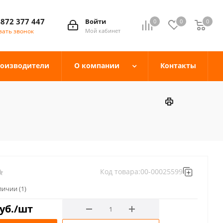
4872 377 447
Войти
0
0
0
зать звонок
Мой кабинет
оизводители
О компании
Контакты
Код товара:
00-00025599
аличии
(1)
уб.
/шт