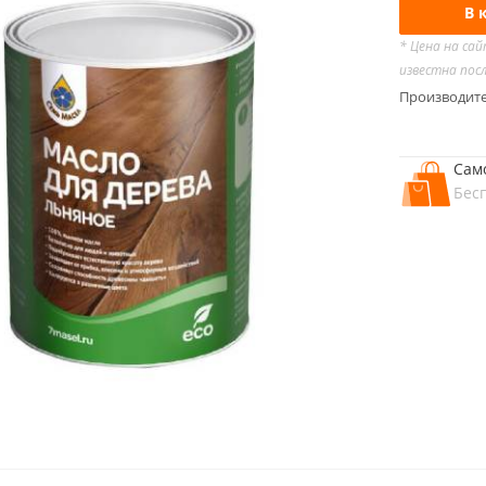
В 
* Цена на са
известна пос
Производит
Сам
Бес