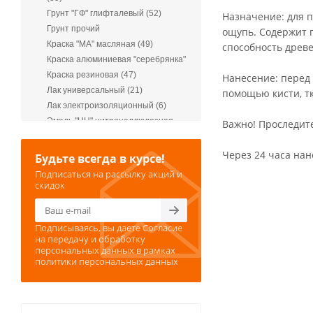
Грунт "ГФ" глифталевый (52)
Назначение: для п
Грунт прочий
ощупь. Содержит 
Краска "МА" масляная (49)
способность древ
Краска алюминиевая "серебрянка"
Краска резиновая (47)
Нанесение: перед
Лак универсальный (21)
помощью кисти, тк
Лак электроизоляционный (6)
Эмаль "НЦ" нитроцеллюлозная
Важно! Проследите
(22)
Эмаль "ПФ" пентафталевая (529)
Через 24 часа нан
Будьте всегда в курсе!
Эмаль акриловая (48)
Подписаться на рассылку акций и
скидок
Подписываясь, вы даете
Согласие
на передачу и обработку
персональных данных
в рамках
политики персональных данных