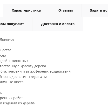
Характеристики
Отзывы
Задать во
ром покупают
Доставка и оплата
 Льняное
щества:
асло
людей и животных
тественную красоту дерева
ибка, плесени и атмосферных воздействий
обность древесины «дышать»
зличные цвета
я:
тренних работ
и изделий из дерева