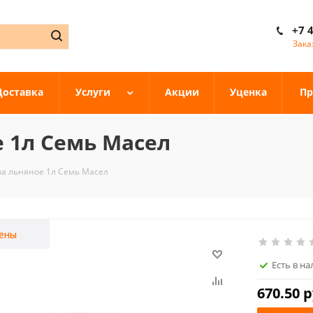
+7 
Зака
Доставка
Услуги
Акции
Уценка
Пр
е 1л Семь Масел
ва льняное 1л Семь Масел
ены
Есть в н
670.50
р