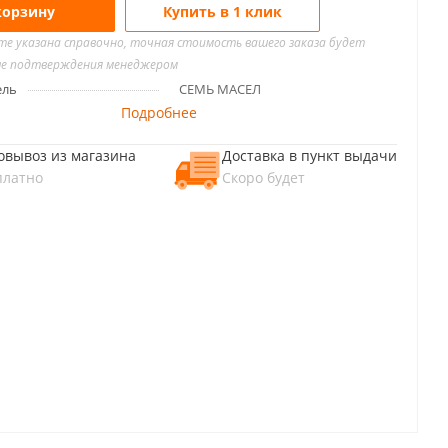
корзину
Купить в 1 клик
йте указана справочно, точная стоимость вашего заказа будет
ле подтверждения менеджером
ель
СЕМЬ МАСЕЛ
Подробнее
овывоз из магазина
Доставка в пункт выдачи
платно
Скоро будет