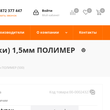
4872 377 447
Войти
0
0
0
зать звонок
Мой кабинет
оизводители
О компании
Контакты
ки) 1,5мм ПОЛИМЕР
м ПОЛИМЕР (500)
Код товара:
00-00024327
личии