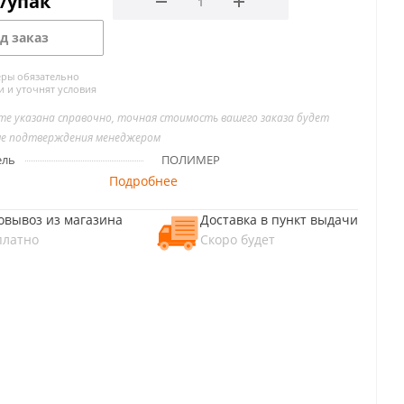
/упак
д заказ
ры обязательно
и и уточнят условия
йте указана справочно, точная стоимость вашего заказа будет
ле подтверждения менеджером
ель
ПОЛИМЕР
Подробнее
овывоз из магазина
Доставка в пункт выдачи
платно
Скоро будет