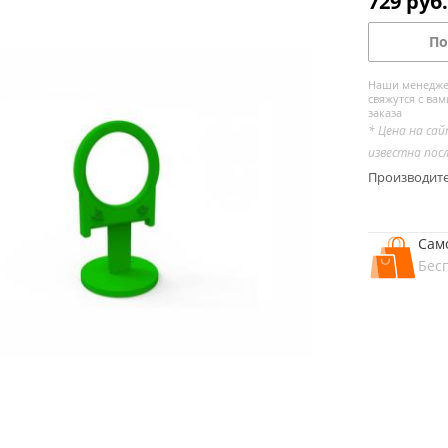
729
руб.
По
Наши менедже
свяжутся с вам
заказа
* Цена на са
известна пос
Производит
Сам
Бес