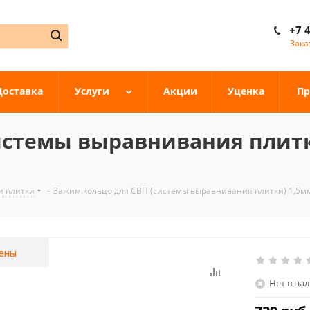
+7 
Зака
Доставка
Услуги
Акции
Уценка
Пр
системы выравнивания плит
и плитки
-
Зажим кольцо для СВП (системы выравнивания плитки) 1,5м
ены
Нет в на