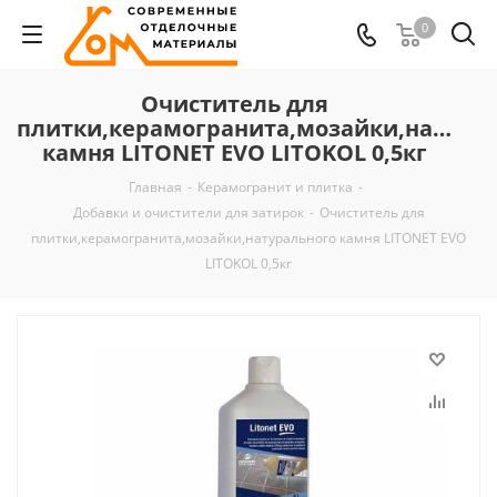
0
Очиститель для
плитки,керамогранита,мозайки,натура
камня LITONET EVO LITOKOL 0,5кг
Главная
-
Керамогранит и плитка
-
Добавки и очистители для затирок
-
Очиститель для
плитки,керамогранита,мозайки,натурального камня LITONET EVO
LITOKOL 0,5кг