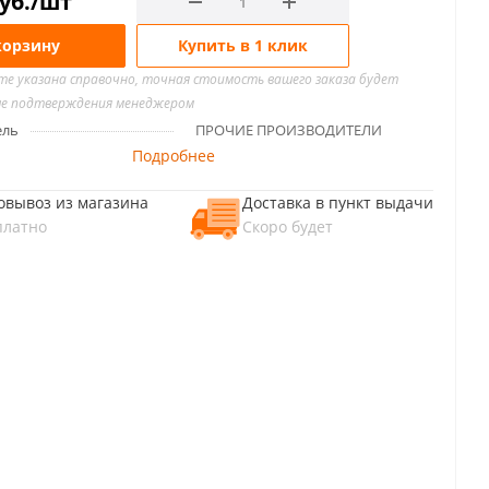
уб.
/шт
корзину
Купить в 1 клик
йте указана справочно, точная стоимость вашего заказа будет
ле подтверждения менеджером
ель
ПРОЧИЕ ПРОИЗВОДИТЕЛИ
Подробнее
овывоз из магазина
Доставка в пункт выдачи
платно
Скоро будет