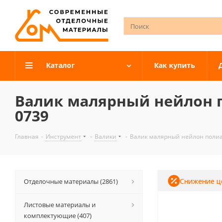
Каталог
Как купить
Валик малярный нейлон п
0739
Главная
-
Инструмент
-
Валики
-
Валик малярный нейлон полиа
Снижение ц
Отделочные материалы (2861)
Листовые материалы и
комплектующие (407)