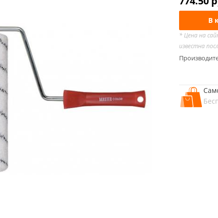
774.50
р
В 
* Цена на са
известна пос
Производит
Сам
Бес