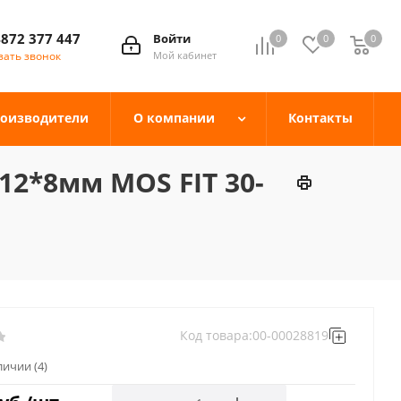
4872 377 447
Войти
0
0
0
зать звонок
Мой кабинет
оизводители
О компании
Контакты
2*8мм MOS FIT 30-
Код товара:
00-00028819
аличии
(4)