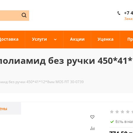
+7 
Зака
Доставка
Услуги
Акции
Уценка
Пр
олиамид без ручки 450*41*1
мид без ручки 450*41*12*8мм MOS FIT 30-0739
ены
Есть в н