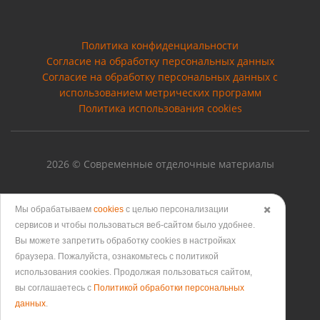
Политика конфиденциальности
Согласие на обработку персональных данных
Cогласие на обработку персональных данных с
использованием метрических программ
Политика использования cookies
2026 © Современные отделочные материалы
Мы обрабатываем
cookies
с целью персонализации
✖️
сервисов и чтобы пользоваться веб-сайтом было удобнее.
Версия для печати
Вы можете запретить обработку сookies в настройках
браузера. Пожалуйста, ознакомьтесь с политикой
использования cookies. Продолжая пользоваться сайтом,
вы соглашаетесь с
Политикой обработки персональных
данных
.