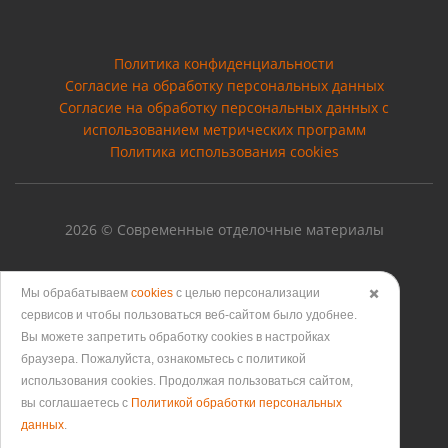
Политика конфиденциальности
Согласие на обработку персональных данных
Cогласие на обработку персональных данных с
использованием метрических программ
Политика использования cookies
2026 © Современные отделочные материалы
Мы обрабатываем
cookies
с целью персонализации
✖️
сервисов и чтобы пользоваться веб-сайтом было удобнее.
Версия для печати
Вы можете запретить обработку сookies в настройках
браузера. Пожалуйста, ознакомьтесь с политикой
использования cookies. Продолжая пользоваться сайтом,
вы соглашаетесь с
Политикой обработки персональных
данных
.