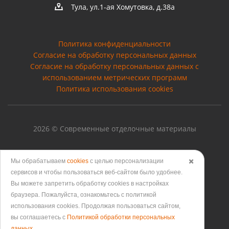
Тула, ул.1-ая Хомутовка, д.38а
Политика конфиденциальности
Согласие на обработку персональных данных
Cогласие на обработку персональных данных с
использованием метрических программ
Политика использования cookies
2026 © Современные отделочные материалы
Мы обрабатываем
cookies
с целью персонализации
✖️
сервисов и чтобы пользоваться веб-сайтом было удобнее.
Версия для печати
Вы можете запретить обработку сookies в настройках
браузера. Пожалуйста, ознакомьтесь с политикой
использования cookies. Продолжая пользоваться сайтом,
вы соглашаетесь с
Политикой обработки персональных
данных
.