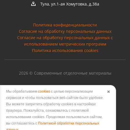
Тула, ул.1-ая Хомутовка, д.38а
Политика конфиденциальности
Согласие на обработку персональных данных
Cогласие на обработку персональных данных с
использованием метрических программ
Политика использования cookies
2026 © Современные отделочные материалы
Мы обрабатываем
cookies
с целью персонализации
✖️
сервисов и чтобы пользоваться веб-сайтом было удобнее.
Версия для печати
Вы можете запретить обработку сookies в настройках
браузера. Пожалуйста, ознакомьтесь с политикой
использования cookies. Продолжая пользоваться сайтом,
вы соглашаетесь с
Политикой обработки персональных
данных
.