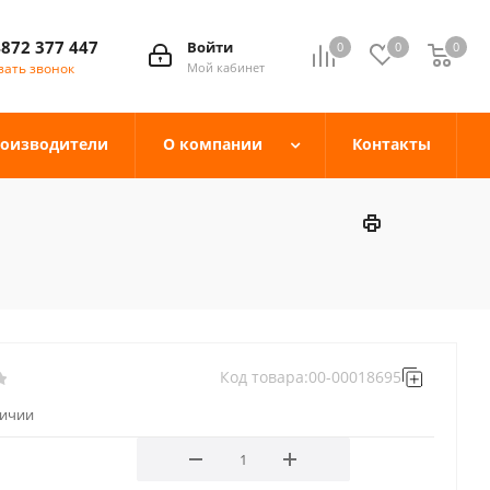
4872 377 447
Войти
0
0
0
зать звонок
Мой кабинет
оизводители
О компании
Контакты
Код товара:
00-00018695
личии