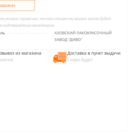
едзаказ
йте указана справочно, точная стоимость вашего заказа будет
ле подтверждения менеджером
ель
АЗОВСКИЙ ЛАКОКРАСОЧНЫЙ
ЗАВОД "ДИВО"
овывоз из магазина
Доставка в пункт выдачи
платно
Скоро будет