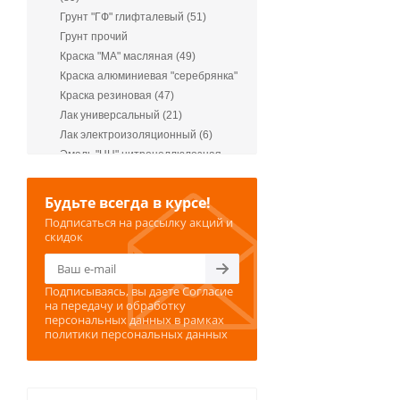
Грунт "ГФ" глифталевый (51)
Грунт прочий
Краска "МА" масляная (49)
Краска алюминиевая "серебрянка"
Краска резиновая (47)
Лак универсальный (21)
Лак электроизоляционный (6)
Эмаль "НЦ" нитроцеллюлозная
(22)
Эмаль "ПФ" пентафталевая (528)
Будьте всегда в курсе!
Эмаль акриловая (48)
Подписаться на рассылку акций и
скидок
Подписываясь, вы даете
Согласие
на передачу и обработку
персональных данных
в рамках
политики персональных данных