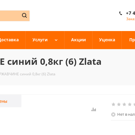
+7 
Зака
Доставка
Услуги
Акции
Уценка
Пр
синий 0,8кг (6) Zlata
РЖАВЧИНЕ синий 0,8кг (6) Zlata
ены
Нет в на