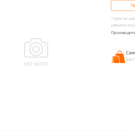
Пр
* Цена на са
известна пос
Производит
Сам
Бес